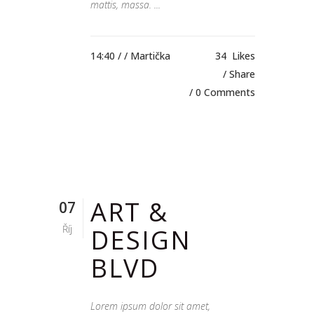
mattis, massa. ...
14:40 /
/ Martička
34
Likes
Share
0 Comments
ART &
07
Říj
DESIGN
BLVD
Lorem ipsum dolor sit amet,