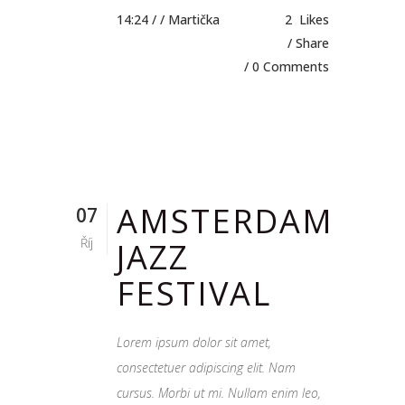
14:24 /
/ Martička
2
Likes
Share
0 Comments
AMSTERDAM
07
Říj
JAZZ
FESTIVAL
Lorem ipsum dolor sit amet,
consectetuer adipiscing elit. Nam
cursus. Morbi ut mi. Nullam enim leo,