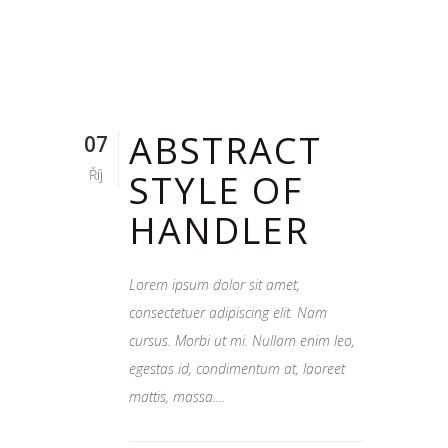
ABSTRACT
07
Říj
STYLE OF
HANDLER
Lorem ipsum dolor sit amet,
consectetuer adipiscing elit. Nam
cursus. Morbi ut mi. Nullam enim leo,
egestas id, condimentum at, laoreet
mattis, massa....