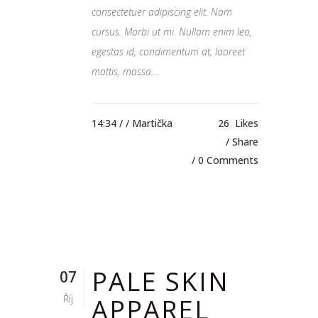
consectetuer adipiscing elit. Nam
cursus. Morbi ut mi. Nullam enim leo,
egestas id, condimentum at, laoreet
mattis, massa....
14:34 /
/ Martička
26
Likes
Share
0 Comments
PALE SKIN
07
Říj
APPAREL