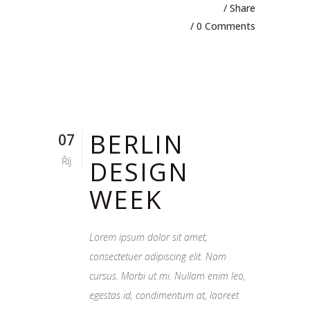
Share
0 Comments
BERLIN
07
Říj
DESIGN
WEEK
Lorem ipsum dolor sit amet,
consectetuer adipiscing elit. Nam
cursus. Morbi ut mi. Nullam enim leo,
egestas id, condimentum at, laoreet