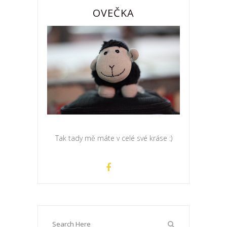
OVEČKA
Tak tady mě máte v celé své kráse :)