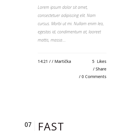
Lorem ipsum dolor sit amet,
consectetuer adipiscing elit. Nam
cursus. Morbi ut mi. Nullam enim leo,
egestas id, condimentum at, laoreet
mattis, massa....
14:21 /
/ Martička
5
Likes
Share
0 Comments
FAST
07