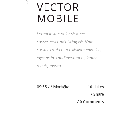
Říj
VECTOR
MOBILE
Lorem ipsum dolor sit amet,
consectetuer adipiscing elit. Nam
cursus. Morbi ut mi. Nullam enim leo,
egestas id, condimentum at, laoreet
mattis, massa....
09:55 /
/ Martička
10
Likes
Share
0 Comments