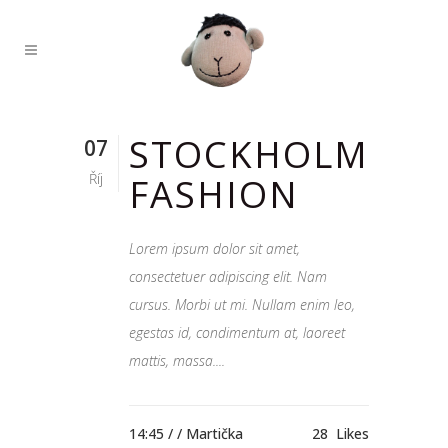
STOCKHOLM
07
Říj
FASHION
Lorem ipsum dolor sit amet,
consectetuer adipiscing elit. Nam
cursus. Morbi ut mi. Nullam enim leo,
egestas id, condimentum at, laoreet
mattis, massa....
14:45 /
/ Martička
28
Likes