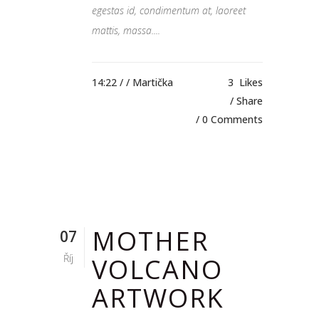
egestas id, condimentum at, laoreet
mattis, massa....
14:22 /
/ Martička
3
Likes
Share
0 Comments
MOTHER
07
Říj
VOLCANO
ARTWORK