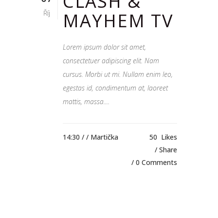
CLASH &
Říj
MAYHEM TV
Lorem ipsum dolor sit amet,
consectetuer adipiscing elit. Nam
cursus. Morbi ut mi. Nullam enim leo,
egestas id, condimentum at, laoreet
mattis, massa....
14:30 /
/ Martička
50
Likes
Share
0 Comments