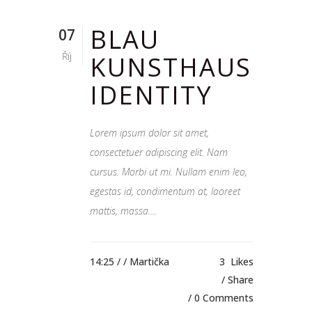
BLAU
07
Říj
KUNSTHAUS
IDENTITY
Lorem ipsum dolor sit amet,
consectetuer adipiscing elit. Nam
cursus. Morbi ut mi. Nullam enim leo,
egestas id, condimentum at, laoreet
mattis, massa....
14:25 /
/ Martička
3
Likes
Share
0 Comments