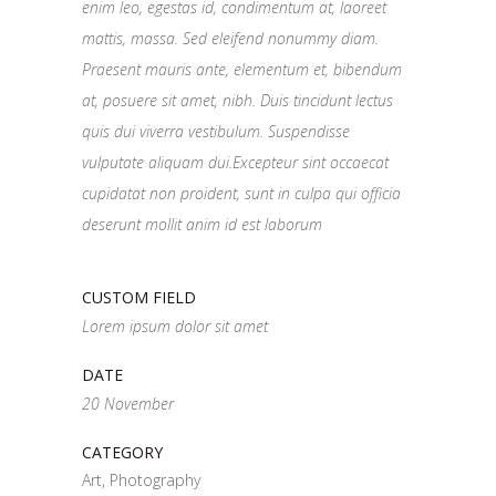
enim leo, egestas id, condimentum at, laoreet
mattis, massa. Sed eleifend nonummy diam.
Praesent mauris ante, elementum et, bibendum
at, posuere sit amet, nibh. Duis tincidunt lectus
quis dui viverra vestibulum. Suspendisse
vulputate aliquam dui.Excepteur sint occaecat
cupidatat non proident, sunt in culpa qui officia
deserunt mollit anim id est laborum
CUSTOM FIELD
Lorem ipsum dolor sit amet
DATE
20 November
CATEGORY
Art, Photography