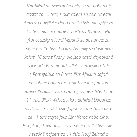
Například do severní Ameriky se dá pohodlně
dostat za 15 tisíc, s akcí kolem 10 tisíc. Střední
Ameriku navštívíte třeba i za 10 tisíc, ale spíše za
15 tisíc. Akcí je hodně na ostrovy Karibiku. Na
francouzsky mluvící Martinik se dostanete za
méně než 16 tisíc. Do jižní Ameriky se dostanete
kolem 16 tisíc z Prahy, ale jsou časté chybované
akce, kde Vám nabízí odlet s aerolinkou TAP
z Portugalska za 8 tisíc. Jižní Afriku a safari
obsluhuje pohodlně Turkish airlines, pokud
budete flexibilní a sledovat to, najdete letenky do
11 tisíc. Blízký východ jako například Dubaj lze
navštívit za 5 až 6 tisíc. Japonsko má časté akce
za 11 tisíc stejně jako Jižní Korea nebo Čína.
Hongkong bývá občas i za méně než 12 tisíc, ale i
v sezóně najdete za 14 tisíc. Nový Zéland a