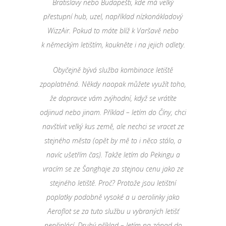
Bratislavy nebo Budapešti, kde má velký
přestupní
hub
, uzel, například nízkonákladový
WizzAir. Pokud to máte blíž k Varšavě nebo
k německým letištím, koukněte i na jejich odlety.
Obyčejně bývá služba kombinace letiště
zpoplatněná. Někdy naopak můžete využít toho,
že dopravce vám zvýhodní, když se vrátíte
odjinud nebo jinam.
Příklad – letím do Číny, chci
navštívit velký kus země, ale nechci se vracet ze
stejného města (opět by mě to i něco stálo, a
navíc ušetřím čas). Takže letím do Pekingu a
vracím se ze Šanghaje za stejnou cenu jako ze
stejného letiště. Proč? Protože jsou letištní
poplatky podobně vysoké a u aerolinky jako
Aeroflot se za tuto službu u vybraných letišť
nepřiplácí. Druhý příklad – letím na západ do