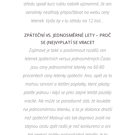
středu spadl kurz rublu natolik významně, že ani
aerolinky nestíhaly přepočítávat na webu ceny
letenek. Vyšla by v tu středu na 12 tisíc…
ZPÁTEČNÍ VS. JEDNOSMĚRNÉ LETY – PROČ
SE (NE)VYPLATÍ SE VRACET
Zajímavé je také si povšimnout rozdílů cen
letenek zpátečních versus jednosměrných.Často
jsou ceny jednosměrné letenky na 60-80
procentech ceny letenky zpáteční. Ano, opět za to
mohou servisní a letištní poplatky, které jakoby
platíte jednou i když se přes stejné letiště později
vracíte. Ale může se paradoxně stát, že koukáte
na jednosměrnou letenku, a ta je dokonce dražší
než zpáteční! Motivují vás tak dopravci zvolit na
stejnou cestu zpět radši je než konkurenci a oni
tak nemají zpátky poloprázdná letadla. Je to