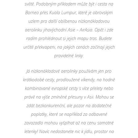
světě. Podobným příkladem může být i cesta na
Borneo přes Kuala Lumpur, které je obrovským
uzlem pro další oblíbenou nízkonákladovou
aerolinku jihovýchodní Asie – AirAsia. Opět i zde
radím prohlédnout si jejich mapu tras. Budete
určitě překvapeni, na jakých cenách začínají jejich
pravidelné linky.
Já nízkonákladové aerolinky používám jen pro
krátkodobé cesty, prodloužené víkendy, na hodně
kombinované evropské cesty s více přelety nebo
právě na výše zmíněné přesuny v Asii. Mohou se
zdát bezkonkurenční, ale pozor na dodatečné
poplatky, které se například za odbavené
zavazadlo mohou vyšplhat až na cenu samotné
letenky! Navíc nedostanete nic k jídlu, prostor na