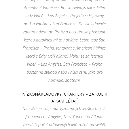
Ameriky. Z Vídně je s British Airways akce, letím
tedy Vídeň – Los Angeles. Projedu si Highway
no.1 a končím v San Franciscu. Do vyhledavače
zadám návrat do Prahy a nechám se překvapit,
kterou aerolinku mi to nabídne. Letím tedy San
Francisco – Praha, tentokrát s American Airlines,
která s Brity tvoří alianci. Mohu se za letenku
Vídeň – Los Angeles, San Francisco – Praha
dostat na stejnou nebo i nižší cenu jako pro
normální zpáteční.
NÍZKONÁKLADOVKY, CHARTERY – ZA KOLIK
A KAM LÉTAJÍ
Na světě existuje pár významných letištních uzlů.
Jsou jimi Los Angeles, New York nebo Atlanta
(největší počet odbavených letů ročně na světě),