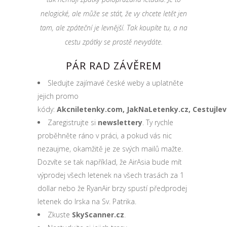
nelogické, ale může se stát, že vy chcete letět jen
tam, ale zpáteční je levnější. Tak koupíte tu, a na
cestu zpátky se prostě nevydáte.
PÁR RAD ZÁVĚREM
Sledujte zajímavé české weby a uplatněte
jejich promo
kódy:
Akcniletenky.com,
JakNaLetenky.cz,
Cestujlev
Zaregistrujte si
newslettery
. Ty rychle
proběhněte ráno v práci, a pokud vás nic
nezaujme, okamžitě je ze svých mailů mažte.
Dozvíte se tak například, že AirAsia bude mít
výprodej všech letenek na všech trasách za 1
dollar nebo že RyanAir brzy spustí předprodej
letenek do Irska na Sv. Patrika.
Zkuste
SkyScanner.cz
.