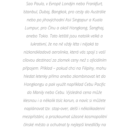
Sao Paulo, v Evropě Londýn nebo Frankfurt,
Istanbul, Dubaj, Bangkok, pro cesty do Austrálie
nebo po jihovýchodní Asii Singapur a Kuala
Lumpur, pro Čínu a okolí Hongkong, Šanghaj,
anebo Tokio. Tato letiště jsou natolik velká a
lukrativní, že na ně vždy léta i nějaká ta
nízkonákladová aerolinka, která vás spojí s vaší
cílovou destinací za zlomek ceny než s oficiálním
přípojem. Příklad – pokud chci na Filipíny, mohu
hledat letenky přímo anebo zkombinovat let do
Hongkongu a pak využít například Cebu Pacific
do Manily nebo Cebu. Výsledná cena může
klesnou i o několik tisíc korun, a navíc si můžete
naplánovat tzv. stop-over, delší i několikadenní
mezipřistání, a prozkoumat úžasné kosmopolitní
čínské město a ochutnat ty nejlepší knedlíčky na