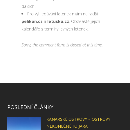
dalších.
Pro vyhledávání letenek mám nejradši
pelikan.cz
a
letuska.cz
. Obzvláště jejich
kalendáře s termíny levných letenek.
Sorry, the comment form is closed at this time.
POSLEDNÍ ČLÁNKY
KANÁRSKÉ OSTROVY – OSTROVY
NEKONEČNÉHO JARA