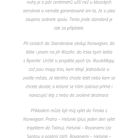
nohy je o pár centimetrů užší než u klasických
aerolinek a nemáte garantované ani to, že si jako
skupina sednete spolu. Tento jinde standard je
zde za příplatek.
Při cestách do Skandinávie sleduji Norwegian, do
Itálie i jinam na jih WizzAir, do Irska bych letěla
s RyanAir. Určitě si projděte jejich tzv. RouteMapy,
což jsou mapy tras, kam létají. Jednoduše si
zvolíte město, ze kterého chcete letět nebo kam se
chcete dostat, a krásně se Vám zobrazí přímé i
navazující lety z nebo do zvolené destinace.
Příkladem může být můj výlet do Finska s
Norwegian: Praha – Helsinki (plus jeden den výlet
trajektem do Talinu), Helsinki – Rovaniemi (za
Santou a polární září), Rovaniemi – Helsinki –