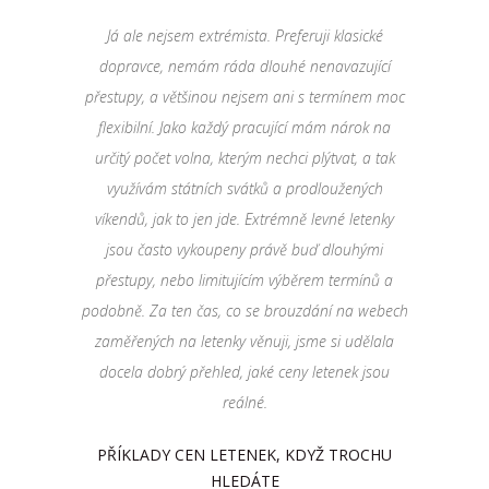
Já ale nejsem extrémista. Preferuji klasické
dopravce, nemám ráda dlouhé nenavazující
přestupy, a většinou nejsem ani s termínem moc
flexibilní. Jako každý pracující mám nárok na
určitý počet volna, kterým nechci plýtvat, a tak
využívám státních svátků a prodloužených
víkendů, jak to jen jde. Extrémně levné letenky
jsou často vykoupeny právě buď dlouhými
přestupy, nebo limitujícím výběrem termínů a
podobně. Za ten čas, co se brouzdání na webech
zaměřených na letenky věnuji, jsme si udělala
docela dobrý přehled, jaké ceny letenek jsou
reálné.
PŘÍKLADY CEN LETENEK, KDYŽ TROCHU
HLEDÁTE