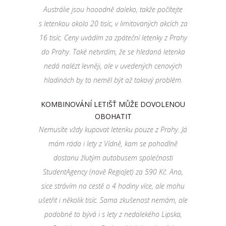
Austrálie jsou hooodně daleko, takže počítejte
s letenkou okolo 20 tisíc, v limitovaných akcích za
16 tisíc. Ceny uvádím za zpáteční letenky z Prahy
do Prahy. Také netvrdím, že se hledaná letenka
nedá nalézt levněji, ale v uvedených cenových
hladinách by to neměl být až takový problém.
KOMBINOVÁNÍ LETIŠŤ MŮŽE DOVOLENOU
OBOHATIT
N
emusíte vždy kupovat letenku pouze z Prahy. Já
mám ráda i lety z Vídně, kam se pohodlně
dostanu žlutým autobusem společnosti
StudentAgency (nově RegioJet) za 590 Kč. Ano,
sice strávím na cestě o 4 hodiny více, ale mohu
ušetřit i několik tisíc. Sama zkušenost nemám, ale
podobné to bývá i s lety z nedalekého Lipska,