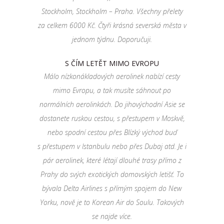
Stockholm, Stockholm – Praha. Všechny přelety
za celkem 6000 Kč. Čtyři krásná severská města v
jednom týdnu. Doporučuji.
S ČÍM LETĚT MIMO EVROPU
Málo nízkonákladových aerolinek nabízí cesty
mimo Evropu, a tak musíte sáhnout po
normálních aerolinkách. Do jihovýchodní Asie se
dostanete ruskou cestou, s přestupem v Moskvě,
nebo spodní cestou přes Blízký východ buď
s přestupem v Istanbulu nebo přes Dubaj atd. Je i
pár aerolinek, které létají dlouhé trasy přímo z
Prahy do svých exotických domovských letišť. To
bývala Delta Airlines s přímým spojem do New
Yorku, nově je to Korean Air do Soulu. Takových
se najde více.