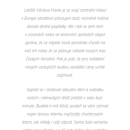
Letiště Václava Havla je se svojí centrální lokací
v Evropě atraktivní přestupní bod, nicméně máme
docela drahé poplatky. Ale i tak se sem tam
v novinách nebo ve večerních zprávách objeví
zpráva, že se nějaké nová aerolinka chystá na
náš trh nebo že se plánuje několik nových tras
Českých Aerolinií. Pak je jisté, že pro nalákání
nových cestujících budou zaváděcí ceny určitě
zajímavé.
Vyplatí se i sledovat aktuální dění a nabídku
našich i německých letišť zvláště v sekci last-
minute. Budete-li mít štěstí, podaří se vám sehnat
nejen levnou letenku nejčastěji charterovým
letem, ale někdy i celý zájezd. Sama tuto variantu