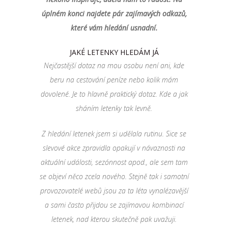
úplném konci najdete pár zajímavých odkazů,
které vám hledání usnadní.
JAKÉ LETENKY HLEDÁM JÁ
Nejčastější dotaz na mou osobu není ani, kde
beru na cestování peníze nebo kolik mám
dovolené. Je to hlavně praktický dotaz. Kde a jak
sháním letenky tak levně.
Z hledání letenek jsem si udělala rutinu. Sice se
slevové akce zpravidla opakují v návaznosti na
aktuální události, sezónnost apod., ale sem tam
se objeví něco zcela nového. Stejně tak i samotní
provozovatelé webů jsou za ta léta vynalézavější
a sami často přijdou se zajímavou kombinací
letenek, nad kterou skutečně pak uvažuji.