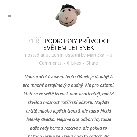
31 ŘÍJ
PODROBNÝ PRŮVODCE
SVĚTEM LETENEK
Posted at 08:28h
in
Ostatní
by
Martička
0
Comments
0
Likes
Share
Upozornění úvodem: tento článek je dlouhý! A
pro mnohé nezajímavý a nudný. Ale pro ostatní,
kteří se ve světě letenek moc neorientují, nabízí
skvělou možnost rozšíření obzoru.
Najdete
určitě mnoho lepších článků, ale takto hledá
letenky Ovečka.
Nejsme sice odborníci, takže
naše rady berte s rezervou, ale pokud to
někoho inspiruje, udělá nám to radost.
Na