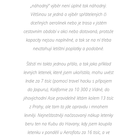
„náhodný“ výběr není úplně tak náhodný.
Většinou se jedná o výběr spřátelených či
dceřiných aerolinek nebo je trasa v jistém
cestovním období v akci nebo dotovaná, protože
kapacity nejsou naplněné, a tak se na ní třeba
nevztahují letištní poplatky a podobně.
Štěstí mi takto jednou přálo, a tak jako příklad
levných letenek, které jsem ukořistila, mohu uvést
Indie za 7 tisíc (pomocí travel hacku s přípojem
do Jaipuru), Kalifornie za 10 300 z Vídně, do
jihovýchodní Asie pravidelně létám kolem 13 tisíc
z Prahy, ale tam to jde opravdu i mnohem
levněji. Nejnešťastněji načasovaný nákup letenky
beru ten na Kubu do Havany, kdy jsem koupila
letenku v pondělí u Aeroflotu za 16 tisíc, a ve