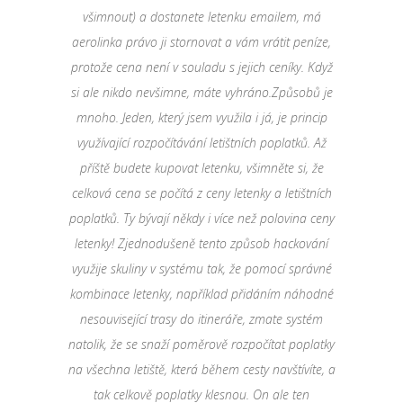
všimnout) a dostanete letenku emailem, má
aerolinka právo ji stornovat a vám vrátit peníze,
protože cena není v souladu s jejich ceníky. Když
si ale nikdo nevšimne, máte vyhráno.Způsobů je
mnoho. Jeden, který jsem využila i já, je princip
využívající rozpočítávání letištních poplatků. Až
příště budete kupovat letenku, všimněte si, že
celková cena se počítá z ceny letenky a letištních
poplatků. Ty bývají někdy i více než polovina ceny
letenky! Zjednodušeně tento způsob hackování
využije skuliny v systému tak, že pomocí správné
kombinace letenky, například přidáním náhodné
nesouvisející trasy do itineráře, zmate systém
natolik, že se snaží poměrově rozpočítat poplatky
na všechna letiště, která během cesty navštívíte, a
tak celkově poplatky klesnou. On ale ten