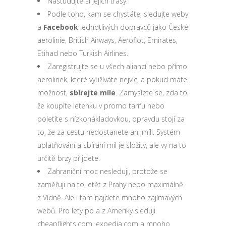
Nastudujte si jejich trasy.
Podle toho, kam se chystáte, sledujte weby
a
Facebook
jednotlivých dopravců jako České
aerolinie, British Airways, Aeroflot, Emirates,
Etihad nebo Turkish Airlines.
Zaregistrujte se u všech aliancí nebo přímo
aerolinek, které využíváte nejvíc, a pokud máte
možnost,
sbírejte míle
. Zamyslete se, zda to,
že koupíte letenku v promo tarifu nebo
poletíte s nízkonákladovkou, opravdu stojí za
to, že za cestu nedostanete ani míli. Systém
uplatňování a sbírání mil je složitý, ale vy na to
určitě brzy přijdete.
Zahraniční moc nesleduji, protože se
zaměřuji na to letět z Prahy nebo maximálně
z Vídně. Ale i tam najdete mnoho zajímavých
webů. Pro lety po a z Ameriky sleduji
cheapflights.com, expedia.com a mnoho