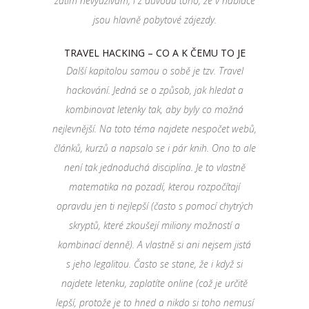
zatím nevyužívám, i z důvodu toho, že v nabídce
jsou hlavně pobytové zájezdy.
TRAVEL HACKING – CO A K ČEMU TO JE
Další kapitolou samou o sobě je tzv. Travel
hackování. Jedná se o způsob, jak hledat a
kombinovat letenky tak, aby byly co možná
nejlevnější. Na toto téma najdete nespočet webů,
článků, kurzů a napsalo se i pár knih. Ono to ale
není tak jednoduchá disciplína. Je to vlastně
matematika na pozadí, kterou rozpočítají
opravdu jen ti nejlepší (často s pomocí chytrých
skryptů, které zkoušejí miliony možností a
kombinací denně). A vlastně si ani nejsem jistá
s jeho legalitou. Často se stane, že i když si
najdete letenku, zaplatíte online (což je určitě
lepší, protože je to hned a nikdo si toho nemusí