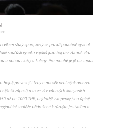
N
are
o celkem star
ý
sport, kter
ý
se pravděpodobně vyvinul
tak
é
souč
á
st
í
v
ý
cviku voj
á
ků jako boj bez zbraně. Pro
ou a nohou i lokty a koleny. Pro mnoh
é
je j
í
t na z
á
pas
rt hojně provozuj
í
i ženy a ani věk nen
í
nijak omezen.
 několik z
á
pasů a to ve v
í
ce v
á
hov
ý
ch kategori
í
ch.
 350 až po 1000 THB, nejdražš
í
vstupenky jsou
ú
plně
region
á
ln
í
soutěže přidružen
é
k různ
ý
m festivalům a