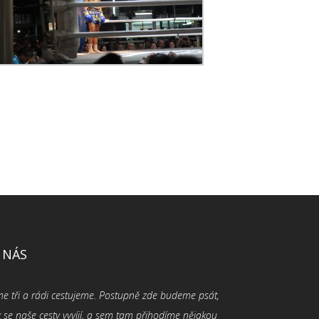
 NÁS
me tři a rádi cestujeme. Postupně zde budeme psát,
k se naše cesty vyvíjí, a sem tam přihodíme nějakou