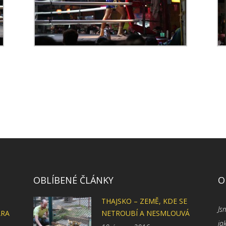
OBLÍBENÉ ČLÁNKY
O
THAJSKO – ZEMĚ, KDE SE
Js
ARA
NETROUBÍ A NESMLOUVÁ
ja