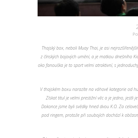
Po
Thajsk
ý
box, neboli Muay Thai, je asi nejrozš
í
řenějš
í
z č
í
nsk
ý
ch bojov
ý
ch uměn
í
, a je matkou dnešn
í
ho Ki
oko fanouška je to sport velmi atraktivn
í
, s jednoduch
V thajsk
é
m boxu naraz
í
te na v
á
hov
é
kategorie od h
Z
í
skat titul je velmi prestižn
í
věc a je jedno, jestli j
Dokonce jsme byli svědky hned dvou K.O. Za celove
pod ringem, protože při souboj
í
ch doch
á
z
í
k občas