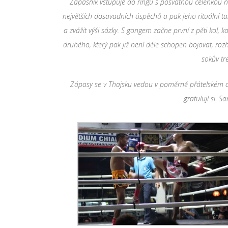
Z
á
pasn
í
k vstupuje do ringu s posv
á
tnou čelenkou 
největš
í
ch dosavadn
í
ch
ú
spěchů a pak jeho ritu
á
ln
í
ta
a zv
á
žit v
ý
ši s
á
zky. S gongem začne prvn
í
z pěti kol, k
druh
é
ho, kter
ý
pak již nen
í
d
é
le schopen bojovat, roz
sokův tr
Z
á
pasy se v Thajsku vedou v poměrně př
á
telsk
é
m d
gratuluj
í
si. S