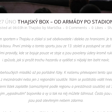
27 ÚNO
THAJSKÝ BOX – OD ARMÁDY PO STADIO
sted at 06:03h
in
Thajsko
by
Martička
0 Comments
0
Likes
Sh
m sportem v Thajsku a z
í
skal si sv
é
obdivovatele i daleko za hranicemi. Je t
ck-boxu. Prvn
í
zm
í
nky o tomto sportu jsou ze 13. stolet
í
a postupně se stal 
ý
mi pravidly, kde se bojuje pouze ve stoje a jsou povoleny
ú
dery kromě ruk
i způsob, jak si prož
í
t trochu hazardu a vydělat si nějak
ý
ten baht nav
í
c.
ubeňoučk
ý
ch mlad
í
ků až po poř
á
dn
é
ř
í
zky. K našemu překvapen
í
tento spo
e z mezin
á
rodn
í
nebo jen z region
á
ln
í
soutěže. N
á
m se poštěstilo vidět hned
čern
í
l
í
stek zaplat
í
te (samozřejmě podle regionu a prestižnosti soutěže) od
n
ý
m „vypadnutím“ bojovníka a vy si tak na něj můžete š
á
hnout. Často jsou 
jsou pod otevřen
ý
m nebem zdarma.