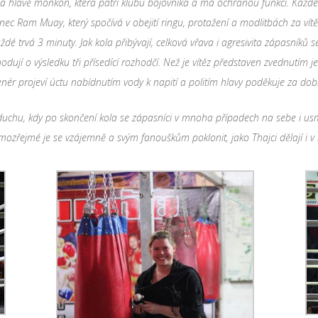
na hlavě
monkon
, kter
á
patř
í
klubu bojovn
í
ka a m
á
ochranou funkci. Každ
é
nec
Ram Muay
, kter
ý
spoč
í
v
á
v obejit
í
ringu, protažen
í
a modlitb
á
ch za v
í
tě
ažd
é
trv
á
3 minuty. Jak kola přib
ý
vaj
í
, celkov
á
vřava i agresivita z
á
pasn
í
ků s
hoduj
í
o v
ý
sledku tř
i př
í
sed
í
c
í
rozhodč
í
. Než je v
í
těz představen zvednut
í
m je
en
é
r projev
í
ú
ctu nab
í
dnut
í
m vody k napit
í
a polit
í
m hlavy poděkuje za dob
uchu, kdy po skončen
í
kola se z
á
pasn
í
ci v mnoha př
í
padech na sebe i us
amozřejm
é
je se vz
á
jemně a sv
ý
m fanouškům poklonit, jako Thajci dělaj
í
i v