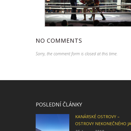
NO COMMENTS
Sorry, the comment form is closed at this time.
POSLEDNÍ ČLÁNKY
KANÁRSKÉ OSTROVY –
OSTROVY NEKONEČNÉHO J